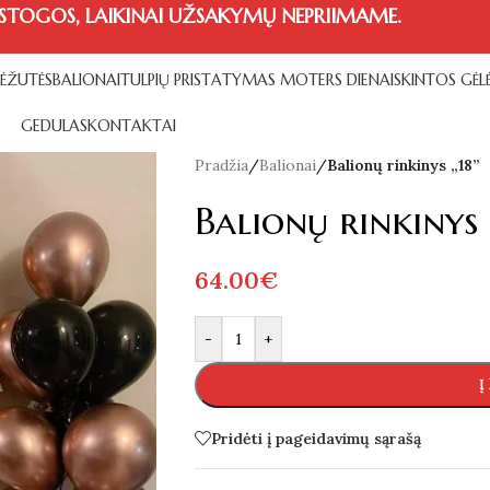
STOGOS, LAIKINAI UŽSAKYMŲ NEPRIIMAME.
DĖŽUTĖS
BALIONAI
TULPIŲ PRISTATYMAS MOTERS DIENAI
SKINTOS GĖL
GEDULAS
KONTAKTAI
Pradžia
/
Balionai
/
Balionų rinkinys „18”
Balionų rinkinys 
64.00
€
Alternative:
-
+
Į
Pridėti į pageidavimų sąrašą