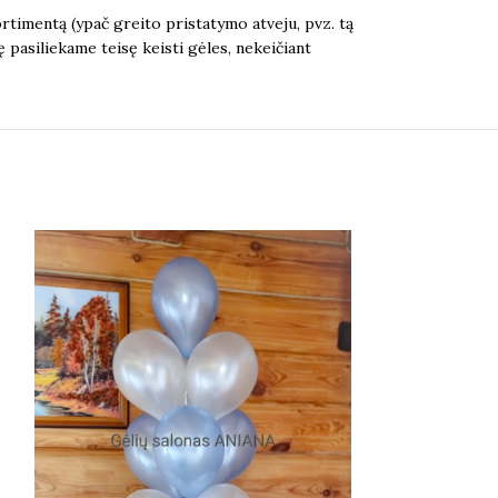
rtimentą (ypač greito pristatymo atveju, pvz. tą
ę pasiliekame teisę keisti gėles, nekeičiant