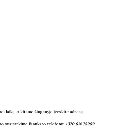
i laiką, o kitame žingsnyje įveskite adresą.
mo susitarkime iš anksto telefonu:
+370 614 75909