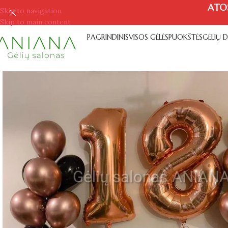
ATO
Skip to navigation
Skip to main content
PAGRINDINIS
VISOS GĖLĖS
PUOKŠTĖS
GĖLIŲ 