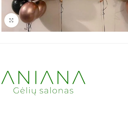
Spustelėkite norėdami padidinti