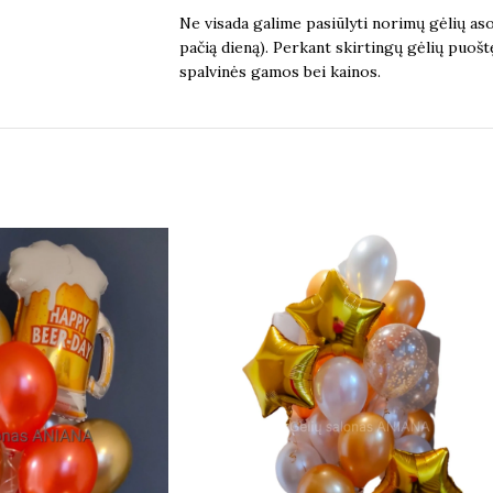
Ne visada galime pasiūlyti norimų gėlių aso
pačią dieną). Perkant skirtingų gėlių puošt
spalvinės gamos bei kainos.