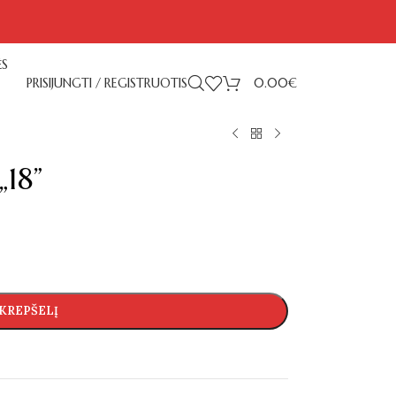
ĖS
PRISIJUNGTI / REGISTRUOTIS
0.00
€
„18”
 KREPŠELĮ