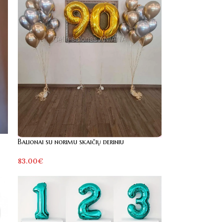
Balionai su norimu skaičių deriniu
83.00
€