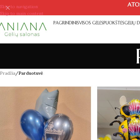
ATO
Skip to navigation
Skip to main content
PAGRINDINIS
VISOS GĖLĖS
PUOKŠTĖS
GĖLIŲ 
Pradžia
/
Parduotuvė