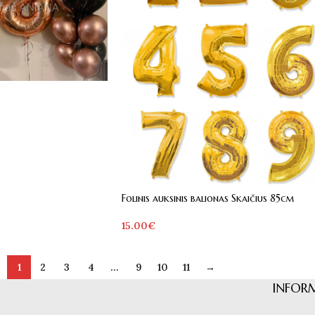
Folinis auksinis balionas Skaičius 85cm
15.00
€
1
2
3
4
…
9
10
11
→
INFOR