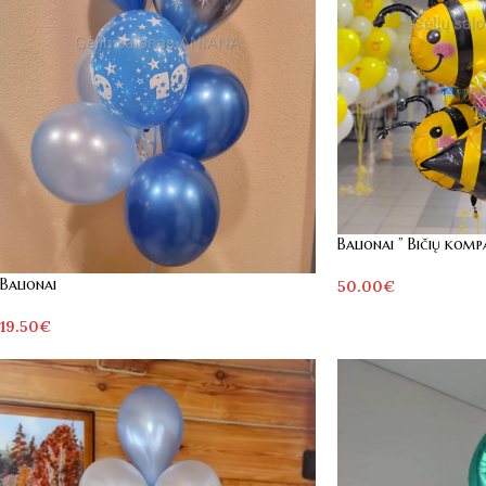
Balionai ” Bičių kompa
Balionai
50.00
€
19.50
€