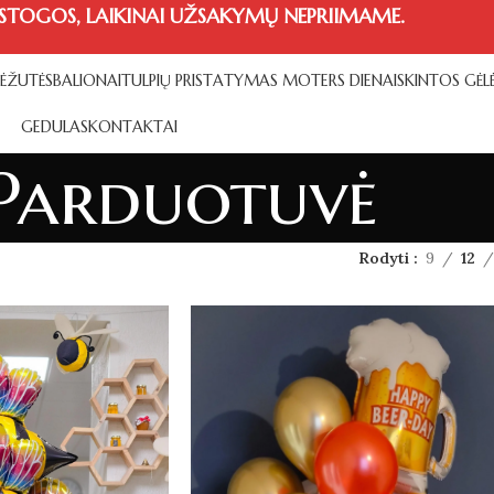
STOGOS, LAIKINAI UŽSAKYMŲ NEPRIIMAME.
DĖŽUTĖS
BALIONAI
TULPIŲ PRISTATYMAS MOTERS DIENAI
SKINTOS GĖL
GEDULAS
KONTAKTAI
Parduotuvė
Rodyti
9
12