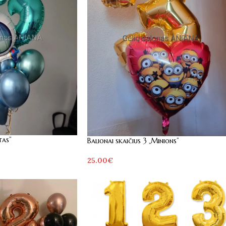
tas”
Balionai skaičius 3 „Minions”
25.00
€