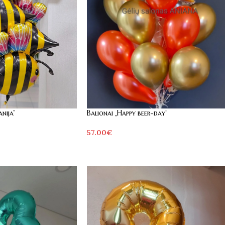
nija”
Balionai „Happy beer-day”
57.00
€