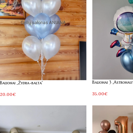
Balionai 3 „Astronau
Balionai „Žydra-balta”
35.00
€
20.00
€