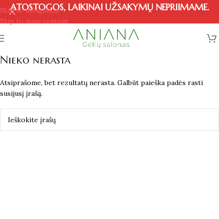
ATOSTOGOS, LAIKINAI UŽSAKYMŲ NEPRIIMAME.
Skip to navigation
Skip to main content
Nieko nerasta
Atsiprašome, bet rezultatų nerasta. Galbūt paieška padės rasti
susijusį įrašą.