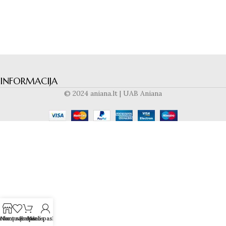
INFORMACIJA
© 2024 aniana.lt | UAB Aniana
rduotuvė
Norų sąrašas
Krepšelis
Mano paskyra