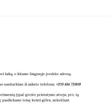
i laiką, o kitame žingsnyje įveskite adresą.
mo susitarkime iš anksto telefonu:
+370 614 75909
rtimentą (ypač greito pristatymo atveju, pvz. tą
ę pasiliekame teisę keisti gėles, nekeičiant