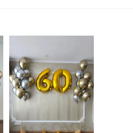
Balionų rinkinys „
64.00
€