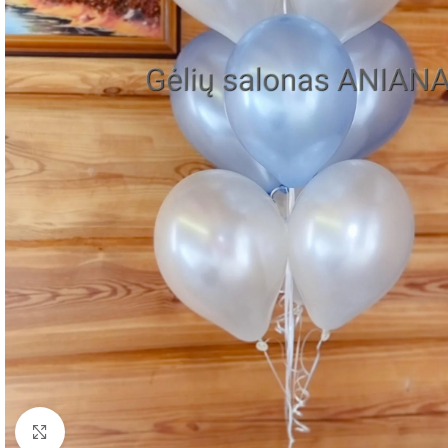
Spustelėkite norėdami padidinti