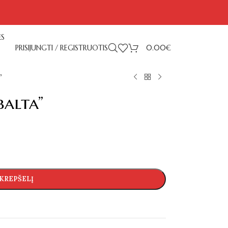
ĖS
PRISIJUNGTI / REGISTRUOTIS
0.00
€
”
balta”
 KREPŠELĮ