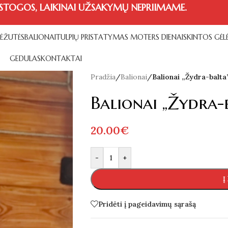
STOGOS, LAIKINAI UŽSAKYMŲ NEPRIIMAME.
DĖŽUTĖS
BALIONAI
TULPIŲ PRISTATYMAS MOTERS DIENAI
SKINTOS GĖL
GEDULAS
KONTAKTAI
Pradžia
/
Balionai
/
Balionai „Žydra-balta
Balionai „Žydra-
20.00
€
Alternative:
-
+
Į
Pridėti į pageidavimų sąrašą