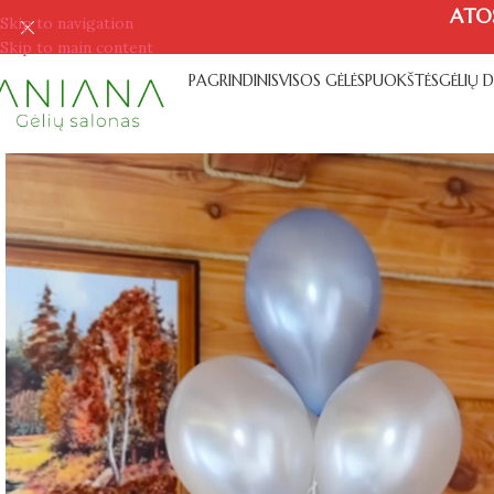
ATO
Skip to navigation
Skip to main content
PAGRINDINIS
VISOS GĖLĖS
PUOKŠTĖS
GĖLIŲ 