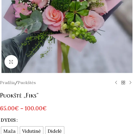
Spustelėkite norėdami padidinti
Pradžia
/
Puokštės
Puokštė „Fiks”
65.00
€
–
100.00
€
Alternative:
DYDIS
Maža
Vidutinė
Didelė