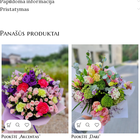
Papildoma informacija
Pristatymas
Panašūs produktai
Puokštė „Akcentas”
Puokštė „Daili”