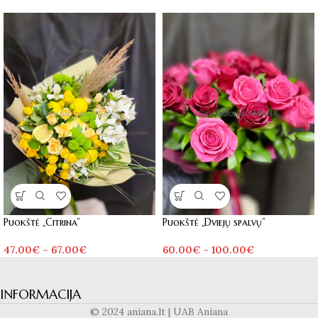
Puokštė „Citrina”
Puokštė „Dviejų spalvų”
47.00
€
–
67.00
€
60.00
€
–
100.00
€
INFORMACIJA
© 2024 aniana.lt | UAB Aniana