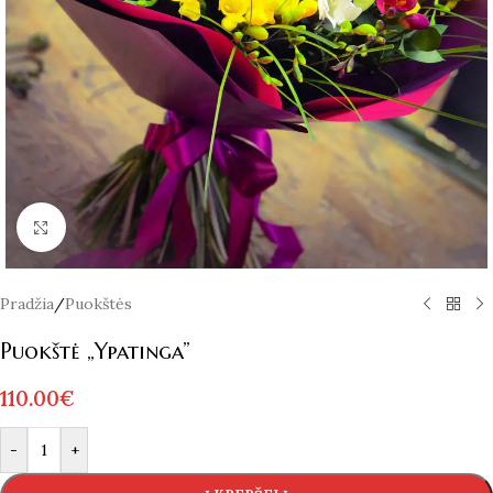
Spustelėkite norėdami padidinti
Pradžia
/
Puokštės
Puokštė „Ypatinga”
110.00
€
Alternative:
-
+