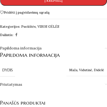
Į KREPŠELĮ
Pridėti į pageidavimų sąrašą
Kategorijos:
Puokštės
,
VISOS GĖLĖS
Dalintis:
Papildoma informacija
Papildoma informacija
DYDIS
Maža
,
Vidutinė
,
Didelė
Pristatymas
Panašūs produktai