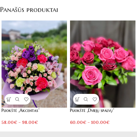
Panašūs produktai
Puokštė „Akcentas”
Puokštė „Dviejų spalvų”
58.00
€
–
98.00
€
60.00
€
–
100.00
€