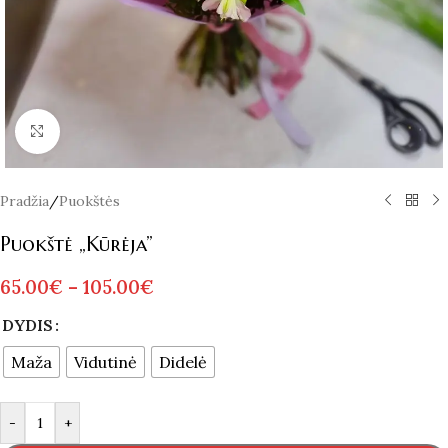
Spustelėkite norėdami padidinti
Pradžia
/
Puokštės
Puokštė „Kūrėja”
65.00
€
–
105.00
€
Alternative:
DYDIS
Maža
Vidutinė
Didelė
-
+