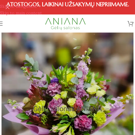
ATOSTOGOS, LAIKINAI UŽSAKYMŲ NEPRIIMAME.
Skip to navigation
Skip to main content